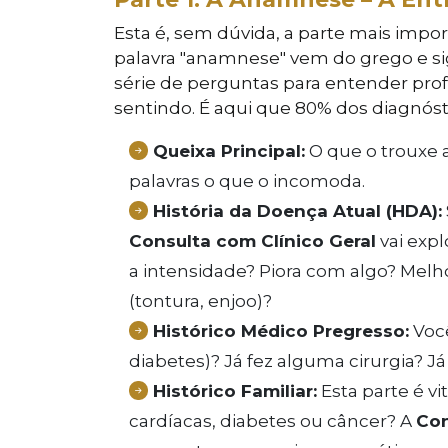
Esta é, sem dúvida, a parte mais impo
palavra "anamnese" vem do grego e sig
série de perguntas para entender pr
sentindo. É aqui que 80% dos diagnós
Queixa Principal:
O que o trouxe 
palavras o que o incomoda.
História da Doença Atual (HDA):
Consulta com Clínico Geral
vai exp
a intensidade? Piora com algo? Mel
(tontura, enjoo)?
Histórico Médico Pregresso:
Você
diabetes)? Já fez alguma cirurgia? Já
Histórico Familiar:
Esta parte é vi
cardíacas, diabetes ou câncer? A
Con