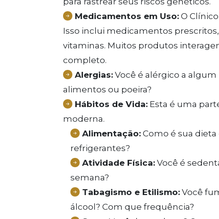
para rastrear seus riscos genéticos.
Medicamentos em Uso:
O Clínico
Isso inclui medicamentos prescritos,
vitaminas. Muitos produtos interage
completo.
Alergias:
Você é alérgico a algum 
alimentos ou poeira?
Hábitos de Vida:
Esta é uma part
moderna.
Alimentação:
Como é sua dieta 
refrigerantes?
Atividade Física:
Você é sedentá
semana?
Tabagismo e Etilismo:
Você fum
álcool? Com que frequência?