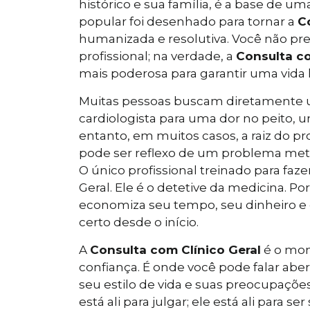
histórico e sua família, é a base de u
popular foi desenhado para tornar a
C
humanizada e resolutiva. Você não pre
profissional; na verdade, a
Consulta co
mais poderosa para garantir uma vida
Muitas pessoas buscam diretamente u
cardiologista para uma dor no peito, 
entanto, em muitos casos, a raiz do pr
pode ser reflexo de um problema metab
O único profissional treinado para faze
Geral. Ele é o detetive da medicina. Por
economiza seu tempo, seu dinheiro e 
certo desde o início.
A
Consulta com Clínico Geral
é o mom
confiança. É onde você pode falar ab
seu estilo de vida e suas preocupações
está ali para julgar; ele está ali para 