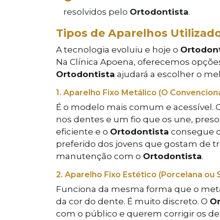
resolvidos pelo
Ortodontista
.
Tipos de Aparelhos Utilizad
A tecnologia evoluiu e hoje o
Ortodont
Na Clínica Apoena, oferecemos opções 
Ortodontista
ajudará a escolher o mel
1. Aparelho Fixo Metálico (O Convenciona
É o modelo mais comum e acessível. 
nos dentes e um fio que os une, pres
eficiente e o
Ortodontista
consegue c
preferido dos jovens que gostam de tr
manutenção com o
Ortodontista
.
2. Aparelho Fixo Estético (Porcelana ou S
Funciona da mesma forma que o metál
da cor do dente. É muito discreto. O
Or
com o público e querem corrigir os d