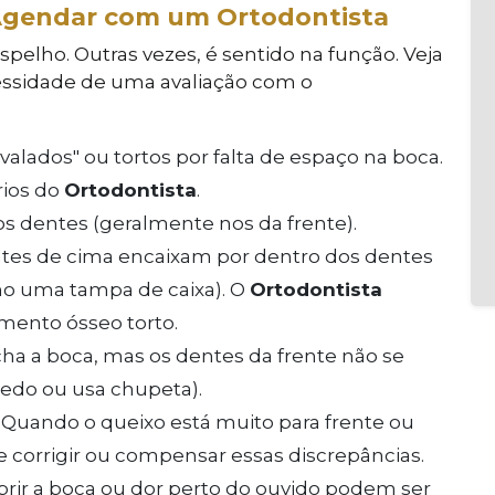
 Agendar com um Ortodontista
spelho. Outras vezes, é sentido na função. Veja
cessidade de uma avaliação com o
alados" ou tortos por falta de espaço na boca.
rios do
Ortodontista
.
os dentes (geralmente nos da frente).
es de cima encaixam por dentro dos dentes
omo uma tampa de caixa). O
Ortodontista
cimento ósseo torto.
a a boca, mas os dentes da frente não se
o ou usa chupeta).
Quando o queixo está muito para frente ou
 corrigir ou compensar essas discrepâncias.
brir a boca ou dor perto do ouvido podem ser