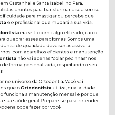
em Castanhal e Santa Izabel, no Pará,
stas prontos para transformar o seu sorriso.
 dificuldade para mastigar ou percebe que
sta
é o profissional que mudará a sua vida.
dontista
era visto como algo elitizado, caro e
ara quebrar esses paradigmas. Somos uma
odontia de qualidade deve ser acessível a
rnos, com aparelhos eficientes e manutenção
ontista
não vai apenas "colar pecinhas" nos
so de forma personalizada, respeitando o seu
s.
 no universo da Ortodontia. Você vai
lhos que o
Ortodontista
utiliza, qual a idade
mo funciona a manutenção mensal e por que
a sua saúde geral. Prepare-se para entender
Apoena pode fazer por você.