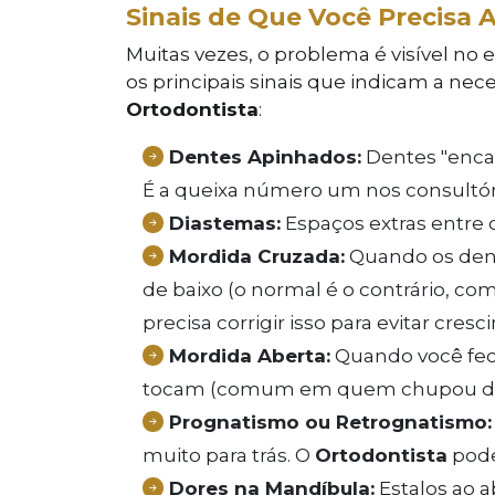
Sinais de Que Você Precisa
Muitas vezes, o problema é visível no e
os principais sinais que indicam a ne
Ortodontista
:
Dentes Apinhados:
Dentes "encav
É a queixa número um nos consultó
Diastemas:
Espaços extras entre 
Mordida Cruzada:
Quando os dent
de baixo (o normal é o contrário, c
precisa corrigir isso para evitar cres
Mordida Aberta:
Quando você fech
tocam (comum em quem chupou ded
Prognatismo ou Retrognatismo:
muito para trás. O
Ortodontista
pode
Dores na Mandíbula:
Estalos ao a