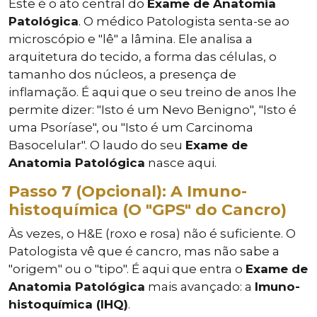
Este é o ato central do
Exame de Anatomia
Patológica
. O médico Patologista senta-se ao
microscópio e "lê" a lâmina. Ele analisa a
arquitetura do tecido, a forma das células, o
tamanho dos núcleos, a presença de
inflamação. É aqui que o seu treino de anos lhe
permite dizer: "Isto é um Nevo Benigno", "Isto é
uma Psoríase", ou "Isto é um Carcinoma
Basocelular". O laudo do seu
Exame de
Anatomia Patológica
nasce aqui.
Passo 7 (Opcional): A Imuno-
histoquímica (O "GPS" do Cancro)
Às vezes, o H&E (roxo e rosa) não é suficiente. O
Patologista vê que é cancro, mas não sabe a
"origem" ou o "tipo". É aqui que entra o
Exame de
Anatomia Patológica
mais avançado: a
Imuno-
histoquímica (IHQ)
.