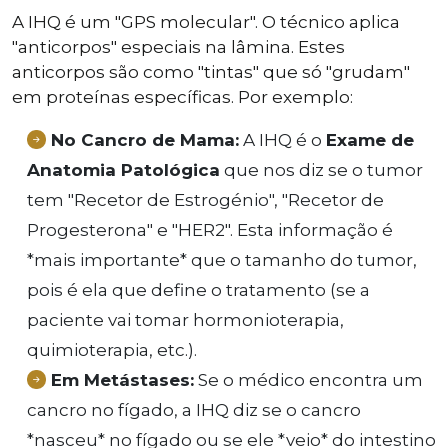
A IHQ é um "GPS molecular". O técnico aplica
"anticorpos" especiais na lâmina. Estes
anticorpos são como "tintas" que só "grudam"
em proteínas específicas. Por exemplo:
No Cancro de Mama:
A IHQ é o
Exame de
Anatomia Patológica
que nos diz se o tumor
tem "Recetor de Estrogénio", "Recetor de
Progesterona" e "HER2". Esta informação é
*mais importante* que o tamanho do tumor,
pois é ela que define o tratamento (se a
paciente vai tomar hormonioterapia,
quimioterapia, etc.).
Em Metástases:
Se o médico encontra um
cancro no fígado, a IHQ diz se o cancro
*nasceu* no fígado ou se ele *veio* do intestino