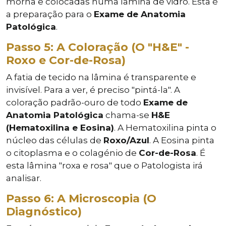
morna e colocadas numa lâmina de vidro. Esta é
a preparação para o
Exame de Anatomia
Patológica
.
Passo 5: A Coloração (O "H&E" -
Roxo e Cor-de-Rosa)
A fatia de tecido na lâmina é transparente e
invisível. Para a ver, é preciso "pintá-la". A
coloração padrão-ouro de todo
Exame de
Anatomia Patológica
chama-se
H&E
(Hematoxilina e Eosina)
. A Hematoxilina pinta o
núcleo das células de
Roxo/Azul
. A Eosina pinta
o citoplasma e o colagénio de
Cor-de-Rosa
. É
esta lâmina "roxa e rosa" que o Patologista irá
analisar.
Passo 6: A Microscopia (O
Diagnóstico)