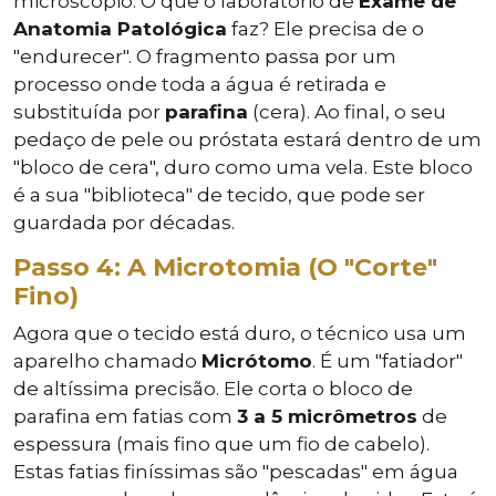
microscópio. O que o laboratório de
Exame de
Anatomia Patológica
faz? Ele precisa de o
"endurecer". O fragmento passa por um
processo onde toda a água é retirada e
substituída por
parafina
(cera). Ao final, o seu
pedaço de pele ou próstata estará dentro de um
"bloco de cera", duro como uma vela. Este bloco
é a sua "biblioteca" de tecido, que pode ser
guardada por décadas.
Passo 4: A Microtomia (O "Corte"
Fino)
Agora que o tecido está duro, o técnico usa um
aparelho chamado
Micrótomo
. É um "fatiador"
de altíssima precisão. Ele corta o bloco de
parafina em fatias com
3 a 5 micrômetros
de
espessura (mais fino que um fio de cabelo).
Estas fatias finíssimas são "pescadas" em água