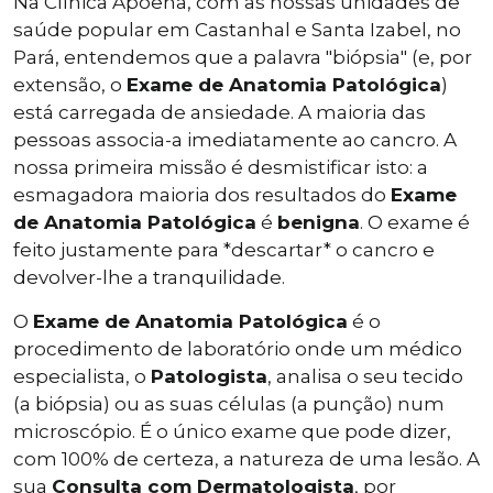
Na Clínica Apoena, com as nossas unidades de
saúde popular em Castanhal e Santa Izabel, no
Pará, entendemos que a palavra "biópsia" (e, por
extensão, o
Exame de Anatomia Patológica
)
está carregada de ansiedade. A maioria das
pessoas associa-a imediatamente ao cancro. A
nossa primeira missão é desmistificar isto: a
esmagadora maioria dos resultados do
Exame
de Anatomia Patológica
é
benigna
. O exame é
feito justamente para *descartar* o cancro e
devolver-lhe a tranquilidade.
O
Exame de Anatomia Patológica
é o
procedimento de laboratório onde um médico
especialista, o
Patologista
, analisa o seu tecido
(a biópsia) ou as suas células (a punção) num
microscópio. É o único exame que pode dizer,
com 100% de certeza, a natureza de uma lesão. A
sua
Consulta com Dermatologista
, por