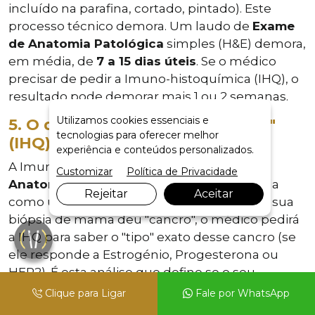
incluído na parafina, cortado, pintado). Este
processo técnico demora. Um laudo de
Exame
de Anatomia Patológica
simples (H&E) demora,
em média, de
7 a 15 dias úteis
. Se o médico
precisar de pedir a Imuno-histoquímica (IHQ), o
resultado pode demorar mais 1 ou 2 semanas.
Utilizamos cookies essenciais e
5. O que é "Imuno-histoquímica"
tecnologias para oferecer melhor
(IHQ) no meu laudo?
experiência e conteúdos personalizados.
A Imuno-histoquímica é um
Exame de
Customizar
Política de Privacidade
Anatomia Patológica
avançado. Pense nela
Rejeitar
Aceitar
como um "teste de ADN" da sua lesão. Se a sua
biópsia de mama deu "cancro", o médico pedirá
a IHQ para saber o "tipo" exato desse cancro (se
ele responde a Estrogénio, Progesterona ou
HER2). É esta análise que define se o seu
tratamento será com quimioterapia,
Clique para Ligar
Fale por WhatsApp
hormonioterapia ou terapia biológica. É uma