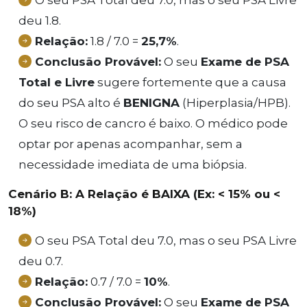
O seu PSA Total deu 7.0, mas o seu PSA Livre
deu 1.8.
Relação:
1.8 / 7.0 =
25,7%
.
Conclusão Provável:
O seu
Exame de PSA
Total e Livre
sugere fortemente que a causa
do seu PSA alto é
BENIGNA
(Hiperplasia/HPB).
O seu risco de cancro é baixo. O médico pode
optar por apenas acompanhar, sem a
necessidade imediata de uma biópsia.
Cenário B: A Relação é BAIXA (Ex: < 15% ou <
18%)
O seu PSA Total deu 7.0, mas o seu PSA Livre
deu 0.7.
Relação:
0.7 / 7.0 =
10%
.
Conclusão Provável:
O seu
Exame de PSA