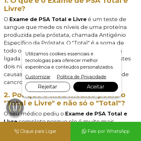
1. O que é o Exame de PSA Total e
Livre?
O
Exame de PSA Total e Livre
é um teste de
sangue que mede os níveis de uma proteína
produzida pela próstata, chamada Antigénio
Específico da Próstata. O "Total" é a soma de
todo o PSA. O "Livre" é a fração que não está
Utilizamos cookies essenciais e
ligada a outras proteínas. A relação entre estes
tecnologias para oferecer melhor
dois números ajuda o médico a diferenciar
experiência e conteúdos personalizados.
causas benignas (como HPB) de suspeitas de
Customizar
Política de Privacidade
cancro.
Rejeitar
Aceitar
2. Por que o meu médico pediu o
"Total e Livre" e não só o "Total"?
O seu médico pediu o
Exame de PSA Total e
Livre
completo porque ele é muito mais
informativo. Se o seu PSA Total vier na "zona
Clique para Ligar
Fale por WhatsApp
cinzenta" (ex: entre 4 e 10), é a *relação* entre o