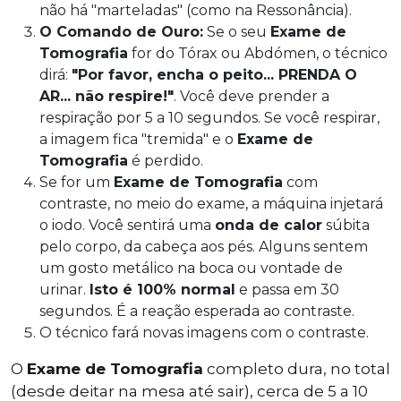
não há "marteladas" (como na Ressonância).
O Comando de Ouro:
Se o seu
Exame de
Tomografia
for do Tórax ou Abdómen, o técnico
dirá:
"Por favor, encha o peito... PRENDA O
AR... não respire!"
. Você deve prender a
respiração por 5 a 10 segundos. Se você respirar,
a imagem fica "tremida" e o
Exame de
Tomografia
é perdido.
Se for um
Exame de Tomografia
com
contraste, no meio do exame, a máquina injetará
o iodo. Você sentirá uma
onda de calor
súbita
pelo corpo, da cabeça aos pés. Alguns sentem
um gosto metálico na boca ou vontade de
urinar.
Isto é 100% normal
e passa em 30
segundos. É a reação esperada ao contraste.
O técnico fará novas imagens com o contraste.
O
Exame de Tomografia
completo dura, no total
(desde deitar na mesa até sair), cerca de 5 a 10