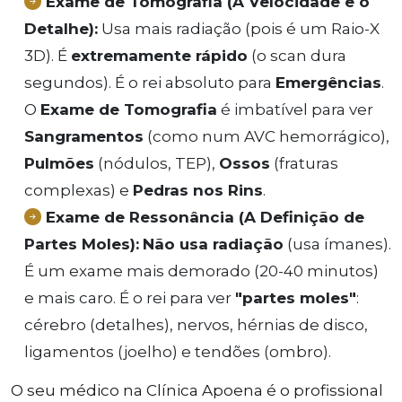
Exame de Tomografia (A Velocidade e o
Detalhe):
Usa mais radiação (pois é um Raio-X
3D). É
extremamente rápido
(o scan dura
segundos). É o rei absoluto para
Emergências
.
O
Exame de Tomografia
é imbatível para ver
Sangramentos
(como num AVC hemorrágico),
Pulmões
(nódulos, TEP),
Ossos
(fraturas
complexas) e
Pedras nos Rins
.
Exame de Ressonância (A Definição de
Partes Moles):
Não usa radiação
(usa ímanes).
É um exame mais demorado (20-40 minutos)
e mais caro. É o rei para ver
"partes moles"
:
cérebro (detalhes), nervos, hérnias de disco,
ligamentos (joelho) e tendões (ombro).
O seu médico na Clínica Apoena é o profissional