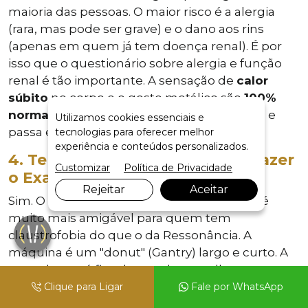
maioria das pessoas. O maior risco é a alergia
(rara, mas pode ser grave) e o dano aos rins
(apenas em quem já tem doença renal). É por
isso que o questionário sobre alergia e função
renal é tão importante. A sensação de
calor
súbito
no corpo e o gosto metálico são
100%
normais
. Não é alergia; é a reação esperada e
Utilizamos cookies essenciais e
passa em segundos.
tecnologias para oferecer melhor
experiência e conteúdos personalizados.
4. Tenho claustrofobia. Posso fazer
Customizar
Política de Privacidade
o Exame de Tomografia?
Rejeitar
Aceitar
Sim. O aparelho do
Exame de Tomografia
é
muito mais amigável para quem tem
claustrofobia do que o da Ressonância. A
máquina é um "donut" (Gantry) largo e curto. A
sua cabeça só fica dentro do aparelho se o
exame for do crânio ou pescoço. Se o axame for
Clique para Ligar
Fale por WhatsApp
do abdómen ou da pélvis, a sua cabeça fica para