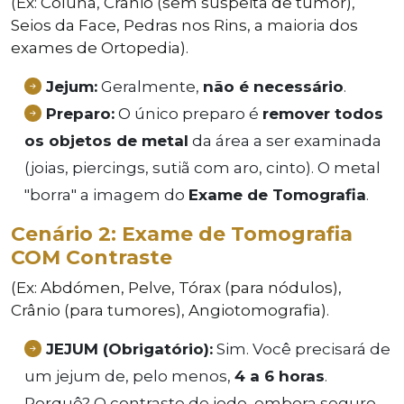
(Ex: Coluna, Crânio (sem suspeita de tumor),
Seios da Face, Pedras nos Rins, a maioria dos
exames de Ortopedia).
Jejum:
Geralmente,
não é necessário
.
Preparo:
O único preparo é
remover todos
os objetos de metal
da área a ser examinada
(joias, piercings, sutiã com aro, cinto). O metal
"borra" a imagem do
Exame de Tomografia
.
Cenário 2: Exame de Tomografia
COM Contraste
(Ex: Abdómen, Pelve, Tórax (para nódulos),
Crânio (para tumores), Angiotomografia).
JEJUM (Obrigatório):
Sim. Você precisará de
um jejum de, pelo menos,
4 a 6 horas
.
Porquê? O contraste de iodo, embora seguro,